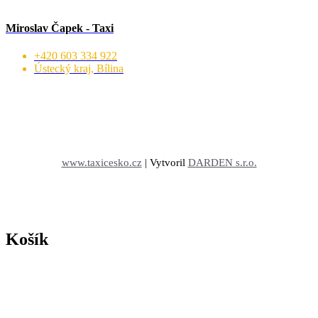
Miroslav Čapek - Taxi
+420 603 334 922
Ústecký kraj, Bílina
www.taxicesko.cz
| Vytvoril
DARDEN s.r.o.
Košík
Domů
Registrace
Účet
VOP
Zpět