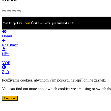
Mobilní aplikace
TAXI
Česko
ke stažení pro
android
a
iOS
Domů
Registrace
Účet
VOP
Zpět
Používáme cookies, abychom vám poskytli nejlepší online zážitek.
You can find out more about which cookies we are using or switch th
Přijmout