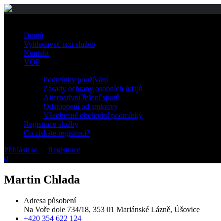
Domů
Vyhledávač taxi služeb
Kontakt
VOP
Podmínky používání
Zásady ochrany osobních údajů
Alternativní řešení sporů
Odstoupení od smlouvy
Všeobecné obchodní podmínky
Registrace služby
Co získáte registrací?
Přihlásit se
or
Registrace
0
Martin Chlada
Adresa působení
Na Voře dole 734/18, 353 01 Mariánské Lázně, Úšovice
+420 354 622 124