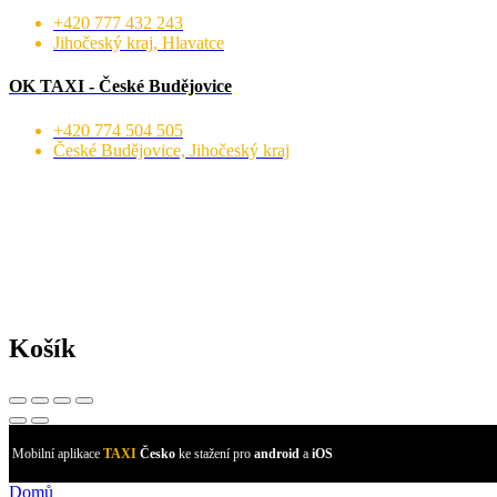
+420 777 432 243
Jihočeský kraj, Hlavatce
OK TAXI - České Budějovice
+420 774 504 505
České Budějovice, Jihočeský kraj
Košík
Mobilní aplikace
TAXI
Česko
ke stažení pro
android
a
iOS
Domů