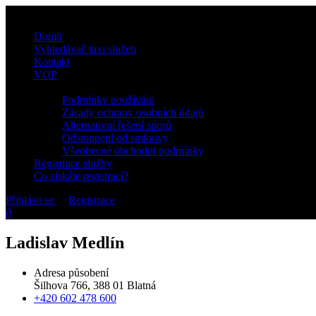
Domů
Vyhledávač taxi služeb
Kontakt
VOP
Podmínky používání
Zásady ochrany osobních údajů
Alternativní řešení sporů
Odstoupení od smlouvy
Všeobecné obchodní podmínky
Registrace služby
Co získáte registrací?
Přihlásit se
or
Registrace
0
Ladislav Medlín
Adresa působení
Šilhova 766, 388 01 Blatná
+420 602 478 600