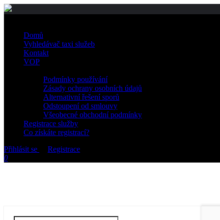
Domů
Vyhledávač taxi služeb
Kontakt
VOP
Podmínky používání
Zásady ochrany osobních údajů
Alternativní řešení sporů
Odstoupení od smlouvy
Všeobecné obchodní podmínky
Registrace služby
Co získáte registrací?
Přihlásit se
or
Registrace
0