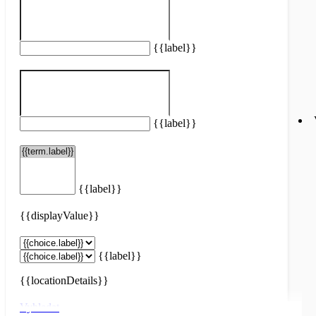
{{label}}
{{label}}
{{label}}
{{displayValue}}
{{label}}
{{locationDetails}}
Vyhledat