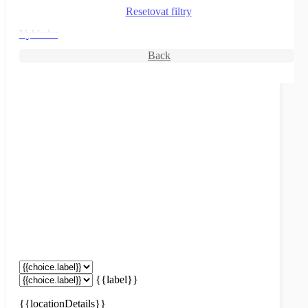
Resetovat filtry
Vyhledat
Back
{{label}}
{{locationDetails}}