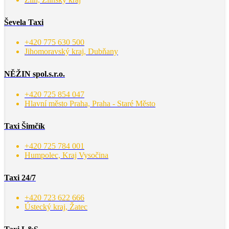
Ševela Taxi
+420 775 630 500
Jihomoravský kraj, Dubňany
NĚŽIN spol.s.r.o.
+420 725 854 047
Hlavní město Praha, Praha - Staré Město
Taxi Šimčík
+420 725 784 001
Humpolec, Kraj Vysočina
Taxi 24/7
+420 723 622 666
Ústecký kraj, Žatec