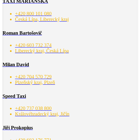
TAXI MARIÁNSKÁ
+420 800 101 080
Česká Lípa, Liberecký kraj
Roman Bartošovič
+420 603 732 374
Liberecký kraj, Česká Lípa
Milan David
+420 704 570 729
Plzeňský kraj, Plzeň
Speed Taxi
+420 737 038 800
Královéhradecký kraj, Jičín
Jiří Prokopius