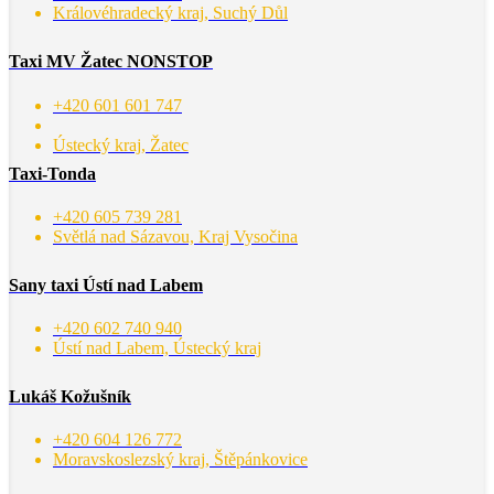
Královéhradecký kraj, Suchý Důl
Taxi MV Žatec NONSTOP
+420 601 601 747
Ústecký kraj, Žatec
Taxi-Tonda
+420 605 739 281
Světlá nad Sázavou, Kraj Vysočina
Sany taxi Ústí nad Labem
+420 602 740 940
Ústí nad Labem, Ústecký kraj
Lukáš Kožušník
+420 604 126 772
Moravskoslezský kraj, Štěpánkovice