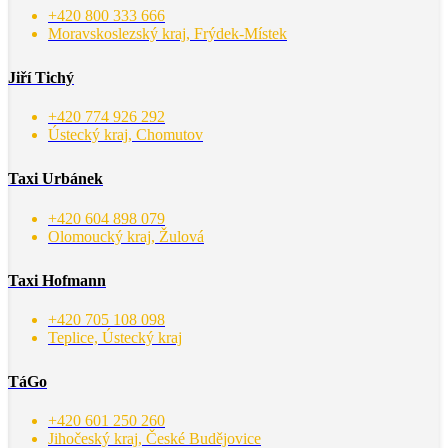
+420 800 333 666
Moravskoslezský kraj, Frýdek-Místek
Jiří Tichý
+420 774 926 292
Ústecký kraj, Chomutov
Taxi Urbánek
+420 604 898 079
Olomoucký kraj, Žulová
Taxi Hofmann
+420 705 108 098
Teplice, Ústecký kraj
TáGo
+420 601 250 260
Jihočeský kraj, České Budějovice