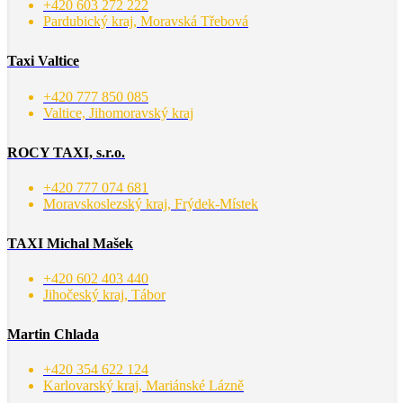
+420 603 272 222
Pardubický kraj, Moravská Třebová
Taxi Valtice
+420 777 850 085
Valtice, Jihomoravský kraj
ROCY TAXI, s.r.o.
+420 777 074 681
Moravskoslezský kraj, Frýdek-Místek
TAXI Michal Mašek
+420 602 403 440
Jihočeský kraj, Tábor
Martin Chlada
+420 354 622 124
Karlovarský kraj, Mariánské Lázně