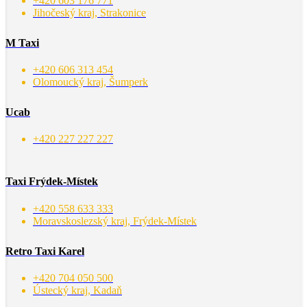
+420 603 176 771
Jihočeský kraj, Strakonice
M Taxi
+420 606 313 454
Olomoucký kraj, Šumperk
Ucab
+420 227 227 227
Taxi Frýdek-Místek
+420 558 633 333
Moravskoslezský kraj, Frýdek-Místek
Retro Taxi Karel
+420 704 050 500
Ústecký kraj, Kadaň