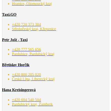
Hranice, Olomoucký kraj
Taxi.GO
+420 720 373 384
Středočeský kraj, Křepenice
Petr Jošt - Taxi
+420 777 565 656
Pardubice, Pardubický kraj
Břetislav Horčík
+420 800 205 020
Česká Lípa, Liberecký kraj
Hana Kreisingerová
+420 604 540 504
Pardubický kraj, Žamberk