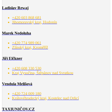
Ladislav Rewaj
+420 603 868 681
Jihomoravský kraj, Hodonín
Marek Nedoluha
+420 774 989 061
Zlínský kraj, Kroměříž
Jiří Elčkner
+420 608 330 530
Kraj Vysočina, Štěpánov nad Svratkou
Vendula Melišová
+420 724 009 180
Královéhradecký kraj, Kostelec nad Orlicí
TAXIUNIČOV.CZ