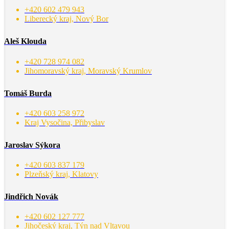
+420 602 479 943
Liberecký kraj, Nový Bor
Aleš Klouda
+420 728 974 082
Jihomoravský kraj, Moravský Krumlov
Tomáš Burda
+420 603 258 972
Kraj Vysočina, Přibyslav
Jaroslav Sýkora
+420 603 837 179
Plzeňský kraj, Klatovy
Jindřich Novák
+420 602 127 777
Jihočeský kraj, Týn nad Vltavou