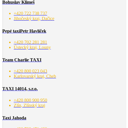
Bohuslav Klimeš
+420 722 738 737
Jihočeský kraj, Dačice
Pepé taxiPetr Havlíček
+420 702 281 281
Ústecký kraj, Louny
Team Charlie TAXI
+420 800 023 043
Karlovarský kraj, Cheb
TAXI 14014, s.r.o.
+420 800 900 950
Zlín, Zlínský kraj
Taxi Jahoda