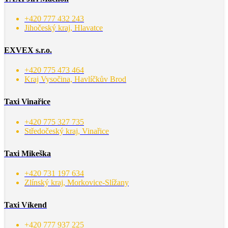
+420 777 432 243
Jihočeský kraj, Hlavatce
EXVEX s.r.o.
+420 775 473 464
Kraj Vysočina, Havlíčkův Brod
Taxi Vinařice
+420 775 327 735
Středočeský kraj, Vinařice
Taxi Mikeška
+420 731 197 634
Zlínský kraj, Morkovice-Slížany
Taxi Víkend
+420 777 937 225