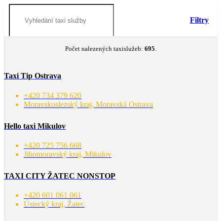
Filtry
Počet nalezených taxislužeb:
695
.
Taxi Tip Ostrava
+420 734 379 620
Moravskoslezský kraj, Moravská Ostrava
Hello taxi Mikulov
+420 725 756 668
Jihomoravský kraj, Mikulov
TAXI CITY ŽATEC NONSTOP
+420 601 061 061
Ústecký kraj, Žatec