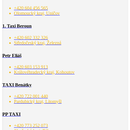
+420 604 456 565
Olomoucký kraj, Uničov
1. Taxi Beroun
+420 602 332 326
Středočeský kraj, Železná
Petr Eliáš
+420 603 153 913
Královéhradecký kraj, Kohoutov
TAXI Benátky
+420 722 001 440
Pardubický kraj, Litomyšl
PP TAXI
+420 773 252 073