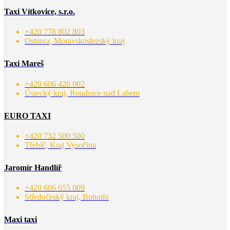
Taxi Vítkovice, s.r.o.
+420 778 802 803
Ostrava, Moravskoslezský kraj
Taxi Mareš
+420 606 420 002
Ústecký kraj, Roudnice nad Labem
EURO TAXI
+420 732 500 500
Třebíč, Kraj Vysočina
Jaromír Handlíř
+420 606 655 009
Středočeský kraj, Bohutín
Maxi taxi