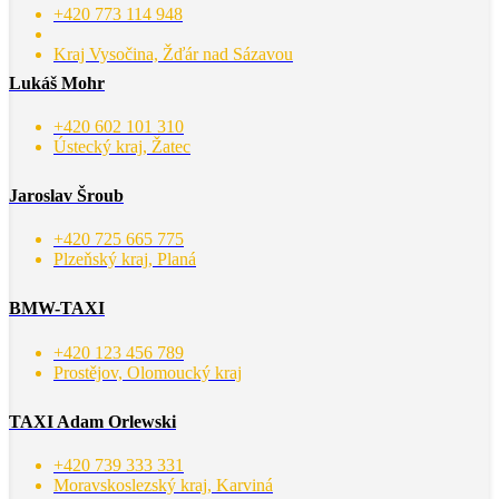
+420 773 114 948
Kraj Vysočina, Žďár nad Sázavou
Lukáš Mohr
+420 602 101 310
Ústecký kraj, Žatec
Jaroslav Šroub
+420 725 665 775
Plzeňský kraj, Planá
BMW-TAXI
+420 123 456 789
Prostějov, Olomoucký kraj
TAXI Adam Orlewski
+420 739 333 331
Moravskoslezský kraj, Karviná