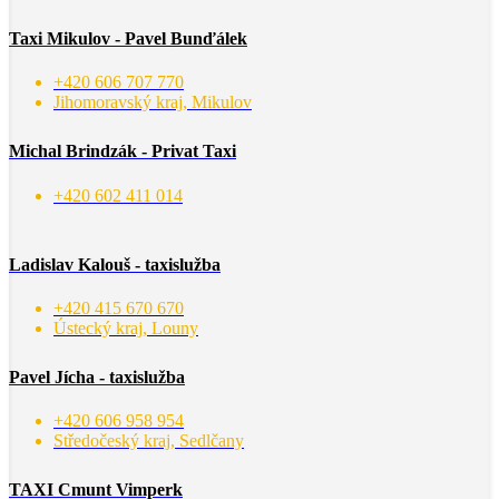
Taxi Mikulov - Pavel Bunďálek
+420 606 707 770
Jihomoravský kraj, Mikulov
Michal Brindzák - Privat Taxi
+420 602 411 014
Ladislav Kalouš - taxislužba
+420 415 670 670
Ústecký kraj, Louny
Pavel Jícha - taxislužba
+420 606 958 954
Středočeský kraj, Sedlčany
TAXI Cmunt Vimperk