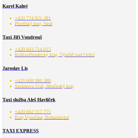
Karel Kalný
+420 774 921 281
Plzeňský kraj, Stod
Taxi Jiří Vondrouš
+420 603 714 015
Královéhradecký kraj, Týniště nad Orlicí
Jaroslav Lis
+420 608 980 380
Sezimovo Ústí, Jihočeský kraj
Taxi služba Aleš Havlíček
+420 602 517 775
Kraj Vysočina, Bohuslavice
TAXI EXPRESS