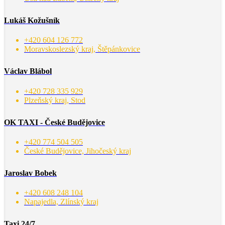
Lukáš Kožušník
+420 604 126 772
Moravskoslezský kraj, Štěpánkovice
Václav Blábol
+420 728 335 929
Plzeňský kraj, Stod
OK TAXI - České Budějovice
+420 774 504 505
České Budějovice, Jihočeský kraj
Jaroslav Bobek
+420 608 248 104
Napajedla, Zlínský kraj
Taxi 24/7