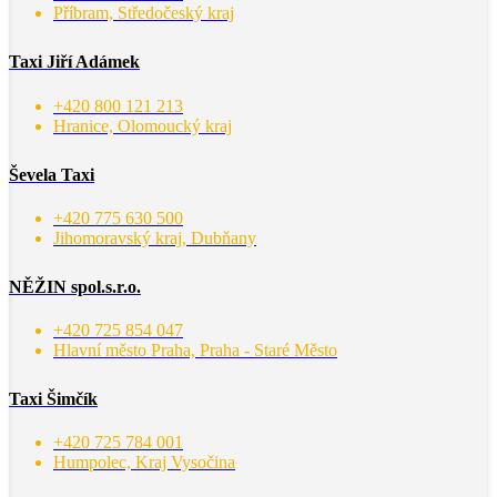
Příbram, Středočeský kraj
Taxi Jiří Adámek
+420 800 121 213
Hranice, Olomoucký kraj
Ševela Taxi
+420 775 630 500
Jihomoravský kraj, Dubňany
NĚŽIN spol.s.r.o.
+420 725 854 047
Hlavní město Praha, Praha - Staré Město
Taxi Šimčík
+420 725 784 001
Humpolec, Kraj Vysočina