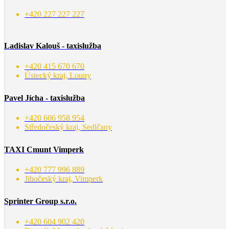
+420 227 227 227
Ladislav Kalouš - taxislužba
+420 415 670 670
Ústecký kraj, Louny
Pavel Jícha - taxislužba
+420 606 958 954
Středočeský kraj, Sedlčany
TAXI Cmunt Vimperk
+420 777 996 889
Jihočeský kraj, Vimperk
Sprinter Group s.r.o.
+420 604 902 420