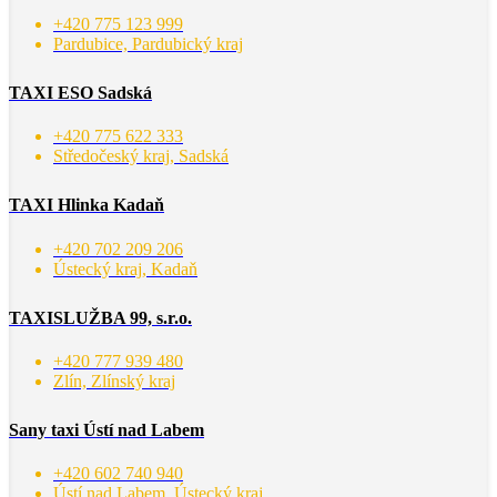
+420 775 123 999
Pardubice, Pardubický kraj
TAXI ESO Sadská
+420 775 622 333
Středočeský kraj, Sadská
TAXI Hlinka Kadaň
+420 702 209 206
Ústecký kraj, Kadaň
TAXISLUŽBA 99, s.r.o.
+420 777 939 480
Zlín, Zlínský kraj
Sany taxi Ústí nad Labem
+420 602 740 940
Ústí nad Labem, Ústecký kraj