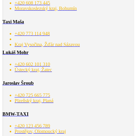
+420 608 173 445
Moravskoslezský kraj, Bohumín
Taxi Maša
+420 773 114 948
Kraj Vysočina, Žďár nad Sázavou
Lukáš Mohr
+420 602 101 310
Ústecký kraj, Žatec
Jaroslav Šroub
+420 725 665 775
Plzeňský kraj, Planá
BMW-TAXI
+420 123 456 789
Prostějov, Olomoucký kraj