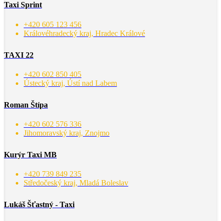
Taxi Sprint
+420 605 123 456
Královéhradecký kraj, Hradec Králové
TAXI 22
+420 602 850 405
Ústecký kraj, Ústí nad Labem
Roman Štípa
+420 602 576 336
Jihomoravský kraj, Znojmo
Kurýr Taxi MB
+420 739 849 235
Středočeský kraj, Mladá Boleslav
Lukáš Šťastný - Taxi