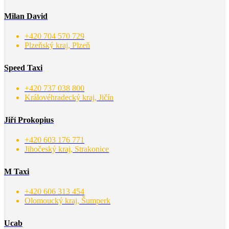
Milan David
+420 704 570 729
Plzeňský kraj, Plzeň
Speed Taxi
+420 737 038 800
Královéhradecký kraj, Jičín
Jiří Prokopius
+420 603 176 771
Jihočeský kraj, Strakonice
M Taxi
+420 606 313 454
Olomoucký kraj, Šumperk
Ucab