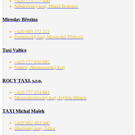
+420 773 777 440
Středočeský kraj, Mladá Boleslav
Miroslav Březina
+420 603 272 222
Pardubický kraj, Moravská Třebová
Taxi Valtice
+420 777 850 085
Valtice, Jihomoravský kraj
ROCY TAXI, s.r.o.
+420 777 074 681
Moravskoslezský kraj, Frýdek-Místek
TAXI Michal Mašek
+420 602 403 440
Jihočeský kraj, Tábor