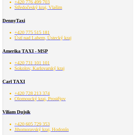
+420 776 499 703
Středočeský kraj, Vlašim
DennyTaxi
+420 775 515 181
Ústí nad Labem, Ústecký kraj
Amerika TAXI - MSP
+420 731 101 101
Sokolov, Karlovarský kraj
Carl TAXI
+420 728 213 374
Olomoucký kraj, Prostějov
Viliam Dujsík
+420 605 729 353
Jihomoravský kraj, Hodonín