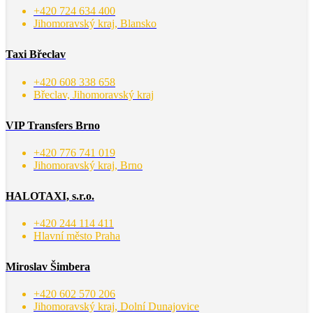
+420 724 634 400
Jihomoravský kraj, Blansko
Taxi Břeclav
+420 608 338 658
Břeclav, Jihomoravský kraj
VIP Transfers Brno
+420 776 741 019
Jihomoravský kraj, Brno
HALOTAXI, s.r.o.
+420 244 114 411
Hlavní město Praha
Miroslav Šimbera
+420 602 570 206
Jihomoravský kraj, Dolní Dunajovice