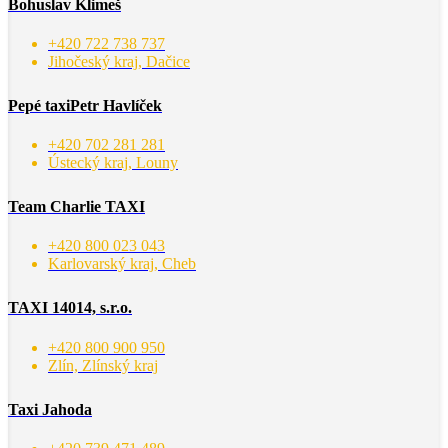
Bohuslav Klimeš
+420 722 738 737
Jihočeský kraj, Dačice
Pepé taxiPetr Havlíček
+420 702 281 281
Ústecký kraj, Louny
Team Charlie TAXI
+420 800 023 043
Karlovarský kraj, Cheb
TAXI 14014, s.r.o.
+420 800 900 950
Zlín, Zlínský kraj
Taxi Jahoda