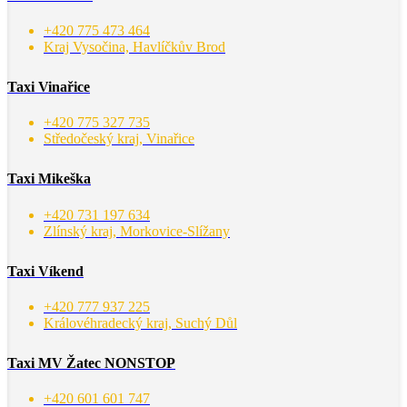
+420 775 473 464
Kraj Vysočina, Havlíčkův Brod
Taxi Vinařice
+420 775 327 735
Středočeský kraj, Vinařice
Taxi Mikeška
+420 731 197 634
Zlínský kraj, Morkovice-Slížany
Taxi Víkend
+420 777 937 225
Královéhradecký kraj, Suchý Důl
Taxi MV Žatec NONSTOP
+420 601 601 747