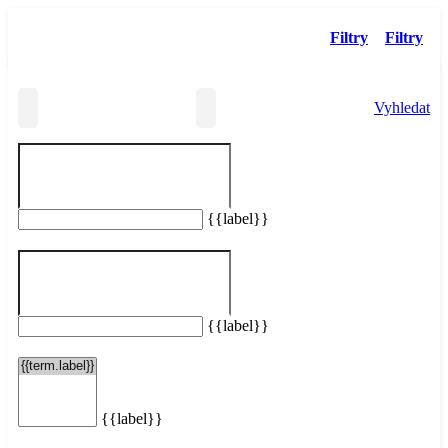
Filtry
Filtry
Vyhledat
{{label}}
Vašemu hledání neodpovídají žádné taxi služby.
Resetovat filtry
{{label}}
{{label}}