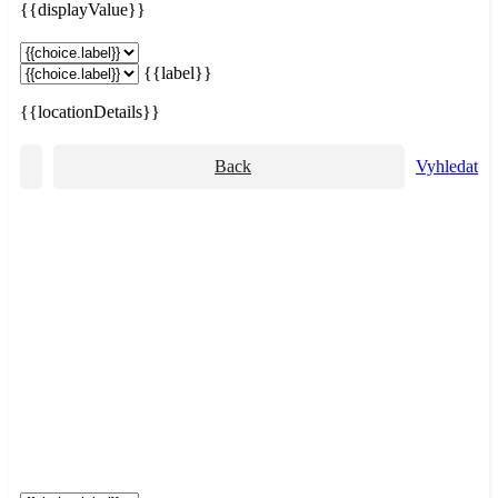
{{displayValue}}
{{label}}
{{locationDetails}}
Back
Vyhledat