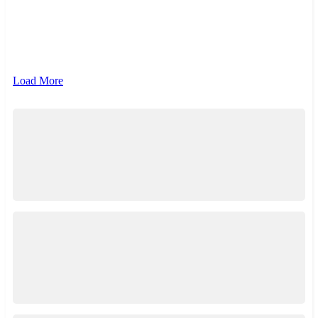
{{ term.name }}
{{ term.count }}
Load More