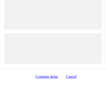
Zobrazení taxi služeb
Zobrazení mapy
Compare items
Cancel