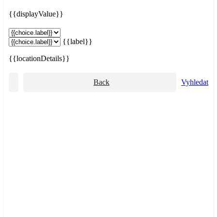
{{displayValue}}
{{label}}
{{locationDetails}}
Back
Vyhledat