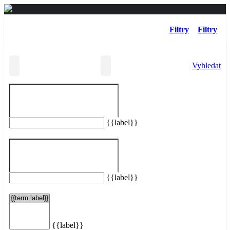
Filtry
Filtry
Vyhledat
{{label}}
Vašemu hledání neodpovídají žádné taxi služby.
Resetovat filtry
{{label}}
{{label}}