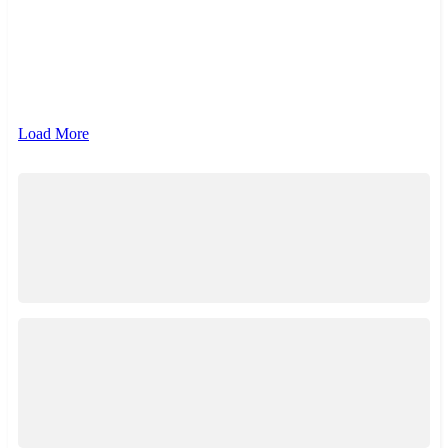
{{ term.name }}
{{ term.count }}
Load More