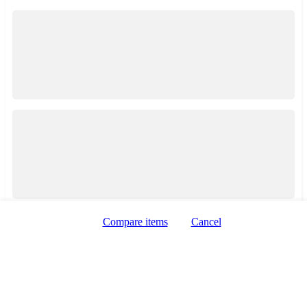
Zobrazení taxi služeb
Zobrazení mapy
Compare items
Cancel