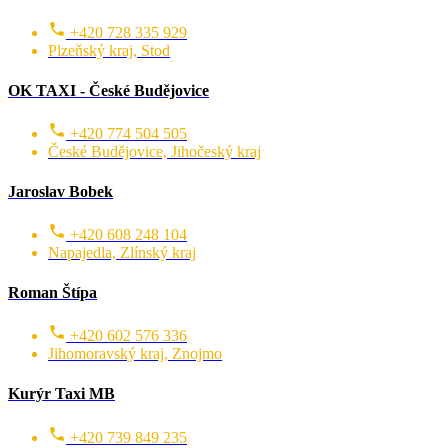
+420 728 335 929
Plzeňský kraj, Stod
OK TAXI - České Budějovice
+420 774 504 505
České Budějovice, Jihočeský kraj
Jaroslav Bobek
+420 608 248 104
Napajedla, Zlínský kraj
Roman Štípa
+420 602 576 336
Jihomoravský kraj, Znojmo
Kurýr Taxi MB
+420 739 849 235