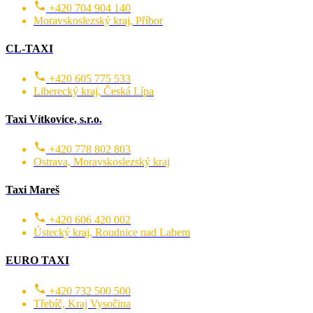
+420 704 904 140
Moravskoslezský kraj, Příbor
CL-TAXI
+420 605 775 533
Liberecký kraj, Česká Lípa
Taxi Vítkovice, s.r.o.
+420 778 802 803
Ostrava, Moravskoslezský kraj
Taxi Mareš
+420 606 420 002
Ústecký kraj, Roudnice nad Labem
EURO TAXI
+420 732 500 500
Třebíč, Kraj Vysočina