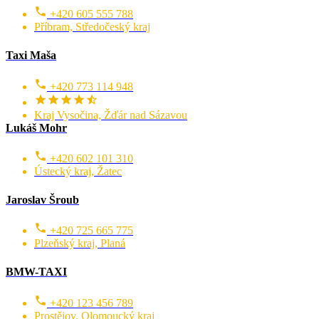
+420 605 555 788
Příbram, Středočeský kraj
Taxi Maša
+420 773 114 948
Kraj Vysočina, Žďár nad Sázavou
Lukáš Mohr
+420 602 101 310
Ústecký kraj, Žatec
Jaroslav Šroub
+420 725 665 775
Plzeňský kraj, Planá
BMW-TAXI
+420 123 456 789
Prostějov, Olomoucký kraj