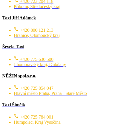
+420 723 204 118
Příbram, Středočeský kraj
Taxi Jiří Adámek
+420 800 121 213
Hranice, Olomoucký kraj
Ševela Taxi
+420 775 630 500
Jihomoravský kraj, Dubňany
NĚŽIN spol.s.r.o.
+420 725 854 047
Hlavní město Praha, Praha - Staré Město
Taxi Šimčík
+420 725 784 001
Humpolec, Kraj Vysočina