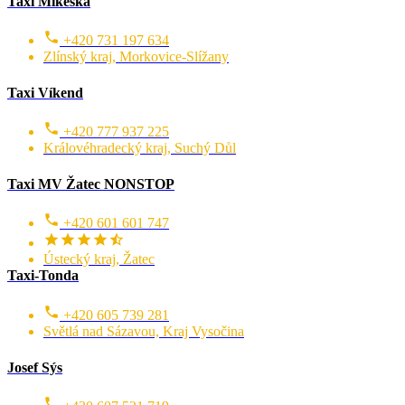
Taxi Mikeška
+420 731 197 634
Zlínský kraj, Morkovice-Slížany
Taxi Víkend
+420 777 937 225
Královéhradecký kraj, Suchý Důl
Taxi MV Žatec NONSTOP
+420 601 601 747
Ústecký kraj, Žatec
Taxi-Tonda
+420 605 739 281
Světlá nad Sázavou, Kraj Vysočina
Josef Sýs