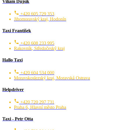
Viliam Dujsík
+420 605 729 353
Jihomoravský kraj, Hodonín
Taxi František
+420 608 233 995
Rakovník, Středočeský kraj
Hallo Taxi
+420 604 534 000
Moravskoslezský kraj, Moravská Ostrava
Helpdriver
+420 720 297 731
Praha 6, Hlavní město Praha
Taxi - Petr Otta