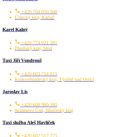
+420 704 050 500
Ústecký kraj, Kadaň
Karel Kalný
+420 774 921 281
Plzeňský kraj, Stod
Taxi Jiří Vondrouš
+420 603 714 015
Královéhradecký kraj, Týniště nad Orlicí
Jaroslav Lis
+420 608 980 380
Sezimovo Ústí, Jihočeský kraj
Taxi služba Aleš Havlíček
+420 602 517 775