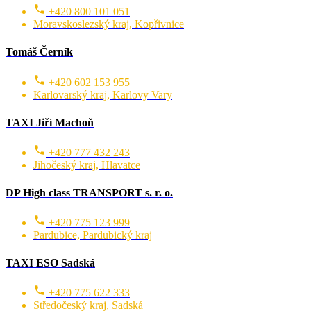
+420 800 101 051
Moravskoslezský kraj, Kopřivnice
Tomáš Černík
+420 602 153 955
Karlovarský kraj, Karlovy Vary
TAXI Jiří Machoň
+420 777 432 243
Jihočeský kraj, Hlavatce
DP High class TRANSPORT s. r. o.
+420 775 123 999
Pardubice, Pardubický kraj
TAXI ESO Sadská
+420 775 622 333
Středočeský kraj, Sadská