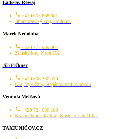
Ladislav Rewaj
+420 603 868 681
Jihomoravský kraj, Hodonín
Marek Nedoluha
+420 774 989 061
Zlínský kraj, Kroměříž
Jiří Elčkner
+420 608 330 530
Kraj Vysočina, Štěpánov nad Svratkou
Vendula Melišová
+420 724 009 180
Královéhradecký kraj, Kostelec nad Orlicí
TAXIUNIČOV.CZ