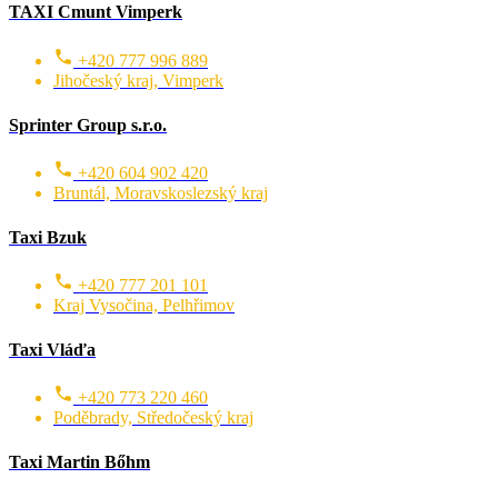
TAXI Cmunt Vimperk
+420 777 996 889
Jihočeský kraj, Vimperk
Sprinter Group s.r.o.
+420 604 902 420
Bruntál, Moravskoslezský kraj
Taxi Bzuk
+420 777 201 101
Kraj Vysočina, Pelhřimov
Taxi Vláďa
+420 773 220 460
Poděbrady, Středočeský kraj
Taxi Martin Bőhm