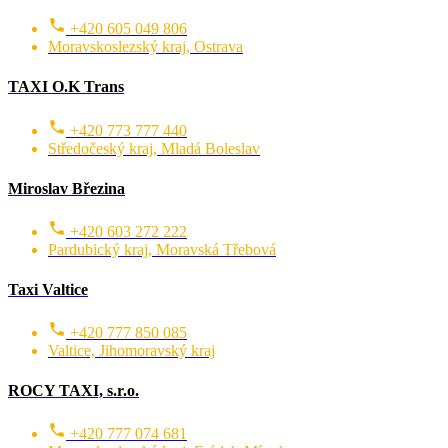
+420 605 049 806
Moravskoslezský kraj, Ostrava
TAXI O.K Trans
+420 773 777 440
Středočeský kraj, Mladá Boleslav
Miroslav Březina
+420 603 272 222
Pardubický kraj, Moravská Třebová
Taxi Valtice
+420 777 850 085
Valtice, Jihomoravský kraj
ROCY TAXI, s.r.o.
+420 777 074 681