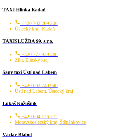
TAXI Hlinka Kadaň
+420 702 209 206
Ústecký kraj, Kadaň
TAXISLUŽBA 99, s.r.o.
+420 777 939 480
Zlín, Zlínský kraj
Sany taxi Ústí nad Labem
+420 602 740 940
Ústí nad Labem, Ústecký kraj
Lukáš Kožušník
+420 604 126 772
Moravskoslezský kraj, Štěpánkovice
Václav Blábol