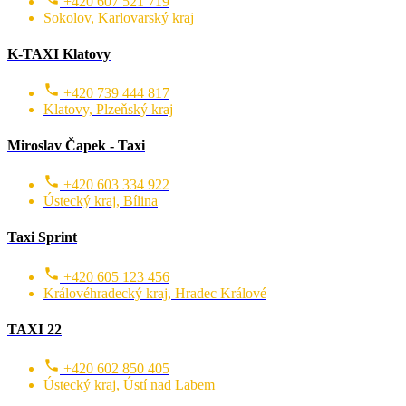
+420 607 521 719
Sokolov, Karlovarský kraj
K-TAXI Klatovy
+420 739 444 817
Klatovy, Plzeňský kraj
Miroslav Čapek - Taxi
+420 603 334 922
Ústecký kraj, Bílina
Taxi Sprint
+420 605 123 456
Královéhradecký kraj, Hradec Králové
TAXI 22
+420 602 850 405
Ústecký kraj, Ústí nad Labem