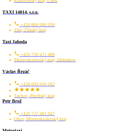
Karlovarský kraj, Cheb
TAXI 14014, s.r.o.
+420 800 900 950
Zlín, Zlínský kraj
Taxi Jahoda
+420 739 471 489
Moravskoslezský kraj, Jablunkov
Václav Řezáč
+420 603 910 102
Tachov, Plzeňský kraj
Petr Brož
+420 737 481 947
Otice, Moravskoslezský kraj
Metrotaxi