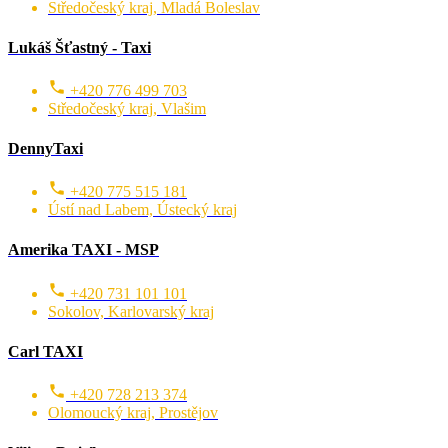
Středočeský kraj, Mladá Boleslav
Lukáš Šťastný - Taxi
+420 776 499 703
Středočeský kraj, Vlašim
DennyTaxi
+420 775 515 181
Ústí nad Labem, Ústecký kraj
Amerika TAXI - MSP
+420 731 101 101
Sokolov, Karlovarský kraj
Carl TAXI
+420 728 213 374
Olomoucký kraj, Prostějov