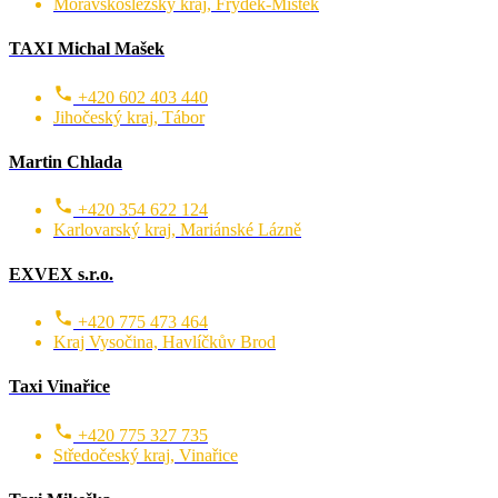
Moravskoslezský kraj, Frýdek-Místek
TAXI Michal Mašek
+420 602 403 440
Jihočeský kraj, Tábor
Martin Chlada
+420 354 622 124
Karlovarský kraj, Mariánské Lázně
EXVEX s.r.o.
+420 775 473 464
Kraj Vysočina, Havlíčkův Brod
Taxi Vinařice
+420 775 327 735
Středočeský kraj, Vinařice