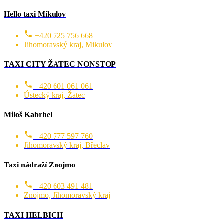
Hello taxi Mikulov
+420 725 756 668
Jihomoravský kraj, Mikulov
TAXI CITY ŽATEC NONSTOP
+420 601 061 061
Ústecký kraj, Žatec
Miloš Kabrhel
+420 777 597 760
Jihomoravský kraj, Břeclav
Taxi nádraží Znojmo
+420 603 491 481
Znojmo, Jihomoravský kraj
TAXI HELBICH