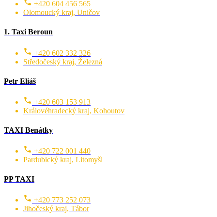
+420 604 456 565
Olomoucký kraj, Uničov
1. Taxi Beroun
+420 602 332 326
Středočeský kraj, Železná
Petr Eliáš
+420 603 153 913
Královéhradecký kraj, Kohoutov
TAXI Benátky
+420 722 001 440
Pardubický kraj, Litomyšl
PP TAXI
+420 773 252 073
Jihočeský kraj, Tábor