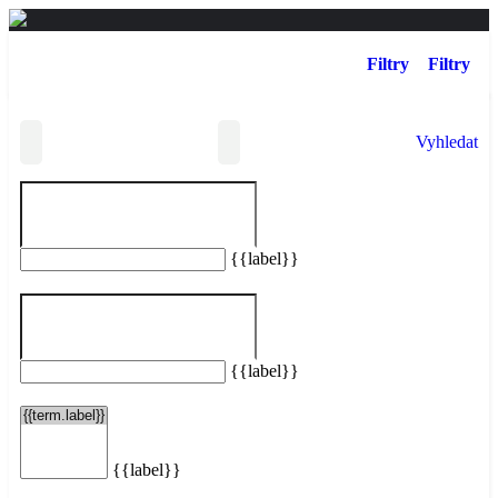
Filtry
Filtry
Vyhledat
{{label}}
Vašemu hledání neodpovídají žádné taxi služby.
Resetovat filtry
{{label}}
{{label}}