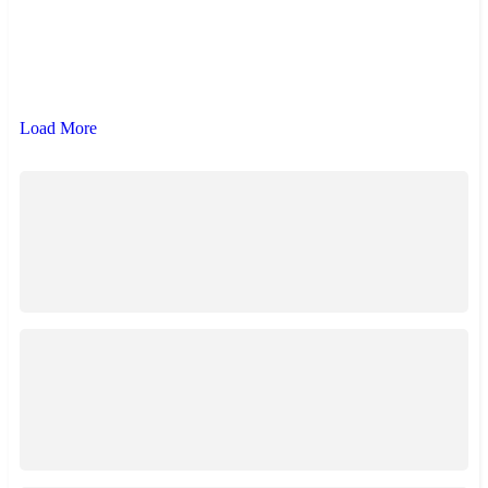
{{ term.name }}
{{ term.count }}
Load More