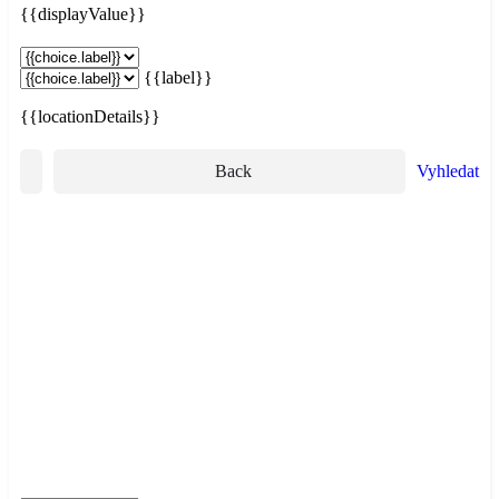
{{displayValue}}
{{label}}
{{locationDetails}}
Back
Vyhledat