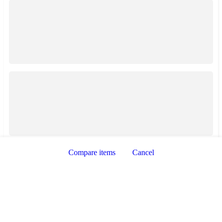
Zobrazení taxi služeb
Zobrazení mapy
Compare items
Cancel