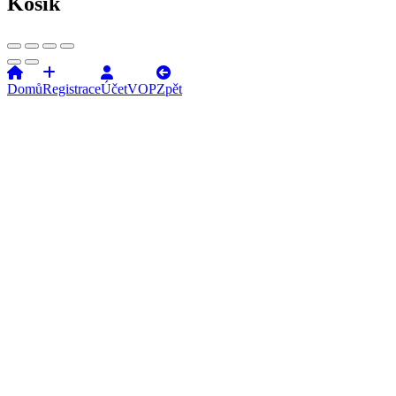
Košík
Domů
Registrace
Účet
VOP
Zpět