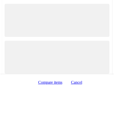
Zobrazení taxi služeb
Zobrazení mapy
Compare items
Cancel