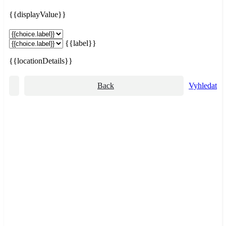
{{displayValue}}
{{label}}
{{locationDetails}}
Back
Vyhledat