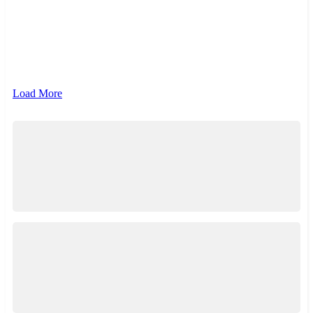
{{ term.name }}
{{ term.count }}
Load More