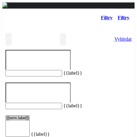
Filtry
Filtry
Vyhledat
{{label}}
Vašemu hledání neodpovídají žádné taxi služby.
Resetovat filtry
{{label}}
{{label}}