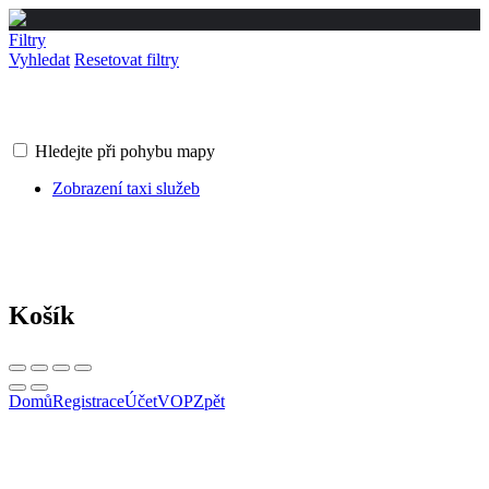
Filtry
Vyhledat
Resetovat filtry
Hledejte při pohybu mapy
Zobrazení taxi služeb
Košík
Domů
Registrace
Účet
VOP
Zpět