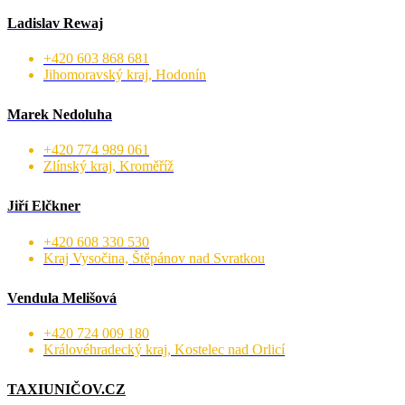
Ladislav Rewaj
+420 603 868 681
Jihomoravský kraj, Hodonín
Marek Nedoluha
+420 774 989 061
Zlínský kraj, Kroměříž
Jiří Elčkner
+420 608 330 530
Kraj Vysočina, Štěpánov nad Svratkou
Vendula Melišová
+420 724 009 180
Královéhradecký kraj, Kostelec nad Orlicí
TAXIUNIČOV.CZ