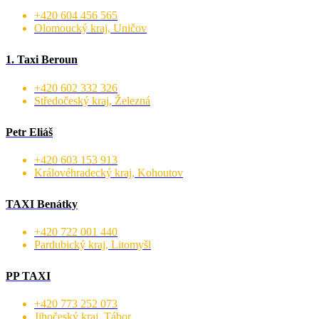
+420 604 456 565
Olomoucký kraj, Uničov
1. Taxi Beroun
+420 602 332 326
Středočeský kraj, Železná
Petr Eliáš
+420 603 153 913
Královéhradecký kraj, Kohoutov
TAXI Benátky
+420 722 001 440
Pardubický kraj, Litomyšl
PP TAXI
+420 773 252 073
Jihočeský kraj, Tábor