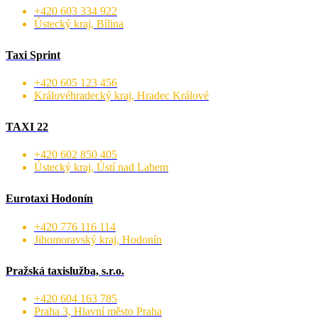
+420 603 334 922
Ústecký kraj, Bílina
Taxi Sprint
+420 605 123 456
Královéhradecký kraj, Hradec Králové
TAXI 22
+420 602 850 405
Ústecký kraj, Ústí nad Labem
Eurotaxi Hodonín
+420 776 116 114
Jihomoravský kraj, Hodonín
Pražská taxislužba, s.r.o.
+420 604 163 785
Praha 3, Hlavní město Praha