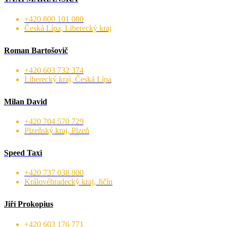
+420 800 101 080
Česká Lípa, Liberecký kraj
Roman Bartošovič
+420 603 732 374
Liberecký kraj, Česká Lípa
Milan David
+420 704 570 729
Plzeňský kraj, Plzeň
Speed Taxi
+420 737 038 800
Královéhradecký kraj, Jičín
Jiří Prokopius
+420 603 176 771