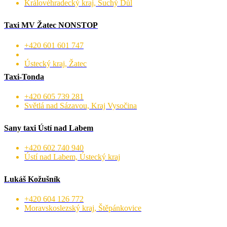
Královéhradecký kraj, Suchý Důl
Taxi MV Žatec NONSTOP
+420 601 601 747
Ústecký kraj, Žatec
Taxi-Tonda
+420 605 739 281
Světlá nad Sázavou, Kraj Vysočina
Sany taxi Ústí nad Labem
+420 602 740 940
Ústí nad Labem, Ústecký kraj
Lukáš Kožušník
+420 604 126 772
Moravskoslezský kraj, Štěpánkovice