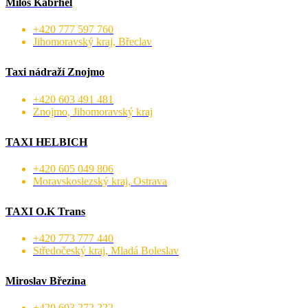
Miloš Kabrhel
+420 777 597 760
Jihomoravský kraj, Břeclav
Taxi nádraží Znojmo
+420 603 491 481
Znojmo, Jihomoravský kraj
TAXI HELBICH
+420 605 049 806
Moravskoslezský kraj, Ostrava
TAXI O.K Trans
+420 773 777 440
Středočeský kraj, Mladá Boleslav
Miroslav Březina
+420 603 272 222