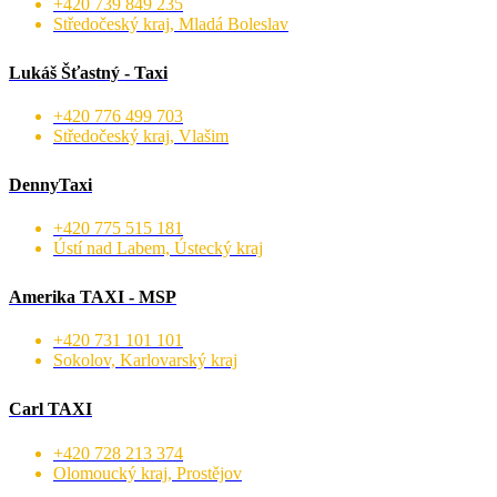
+420 739 849 235
Středočeský kraj, Mladá Boleslav
Lukáš Šťastný - Taxi
+420 776 499 703
Středočeský kraj, Vlašim
DennyTaxi
+420 775 515 181
Ústí nad Labem, Ústecký kraj
Amerika TAXI - MSP
+420 731 101 101
Sokolov, Karlovarský kraj
Carl TAXI
+420 728 213 374
Olomoucký kraj, Prostějov