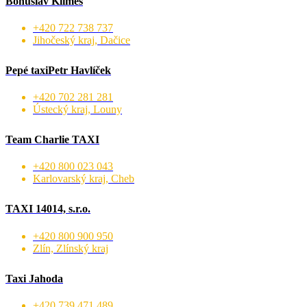
Bohuslav Klimeš
+420 722 738 737
Jihočeský kraj, Dačice
Pepé taxiPetr Havlíček
+420 702 281 281
Ústecký kraj, Louny
Team Charlie TAXI
+420 800 023 043
Karlovarský kraj, Cheb
TAXI 14014, s.r.o.
+420 800 900 950
Zlín, Zlínský kraj
Taxi Jahoda
+420 739 471 489