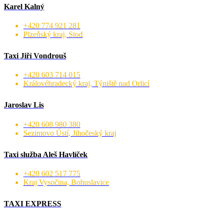
Karel Kalný
+420 774 921 281
Plzeňský kraj, Stod
Taxi Jiří Vondrouš
+420 603 714 015
Královéhradecký kraj, Týniště nad Orlicí
Jaroslav Lis
+420 608 980 380
Sezimovo Ústí, Jihočeský kraj
Taxi služba Aleš Havlíček
+420 602 517 775
Kraj Vysočina, Bohuslavice
TAXI EXPRESS