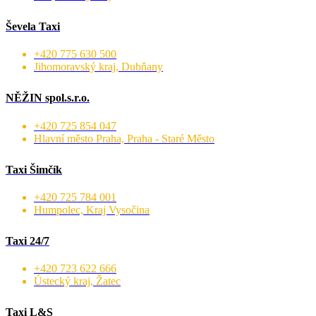
Ševela Taxi
+420 775 630 500
Jihomoravský kraj, Dubňany
NĚŽIN spol.s.r.o.
+420 725 854 047
Hlavní město Praha, Praha - Staré Město
Taxi Šimčík
+420 725 784 001
Humpolec, Kraj Vysočina
Taxi 24/7
+420 723 622 666
Ústecký kraj, Žatec
Taxi L&S