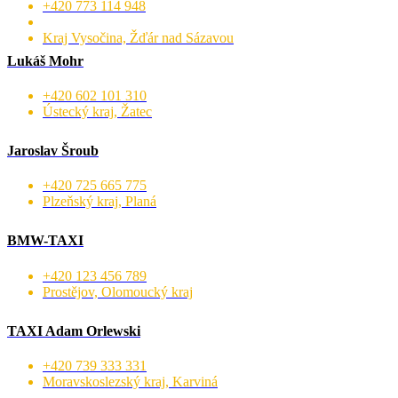
+420 773 114 948
Kraj Vysočina, Žďár nad Sázavou
Lukáš Mohr
+420 602 101 310
Ústecký kraj, Žatec
Jaroslav Šroub
+420 725 665 775
Plzeňský kraj, Planá
BMW-TAXI
+420 123 456 789
Prostějov, Olomoucký kraj
TAXI Adam Orlewski
+420 739 333 331
Moravskoslezský kraj, Karviná