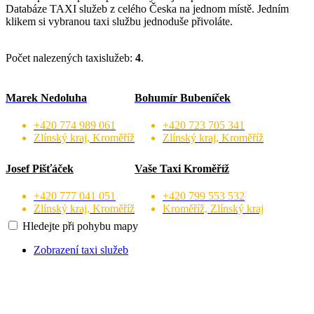
Databáze TAXI služeb z celého Česka na jednom místě. Jedním
klikem si vybranou taxi službu jednoduše přivoláte.
Počet nalezených taxislužeb:
4
.
Marek Nedoluha
Bohumír Bubeníček
+420 774 989 061
+420 723 705 341
Zlínský kraj, Kroměříž
Zlínský kraj, Kroměříž
Josef Pišťáček
Vaše Taxi Kroměříž
+420 777 041 051
+420 799 553 532
Zlínský kraj, Kroměříž
Kroměříž, Zlínský kraj
Hledejte při pohybu mapy
Zobrazení taxi služeb