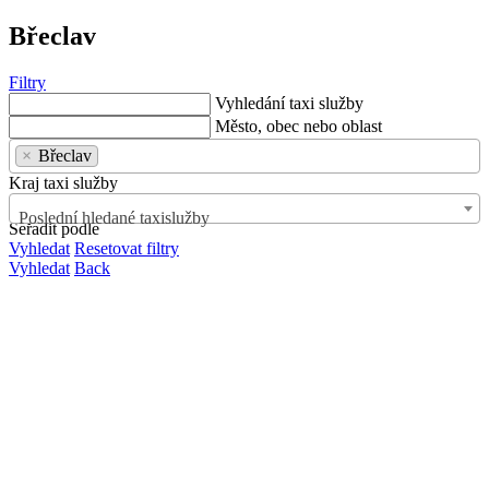
Břeclav
Filtry
Vyhledání taxi služby
Město, obec nebo oblast
×
Břeclav
Kraj taxi služby
Poslední hledané taxislužby
Seřadit podle
Vyhledat
Resetovat filtry
Vyhledat
Back