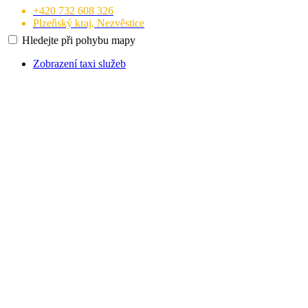
+420 732 608 326
Plzeňský kraj, Nezvěstice
Hledejte při pohybu mapy
Zobrazení taxi služeb