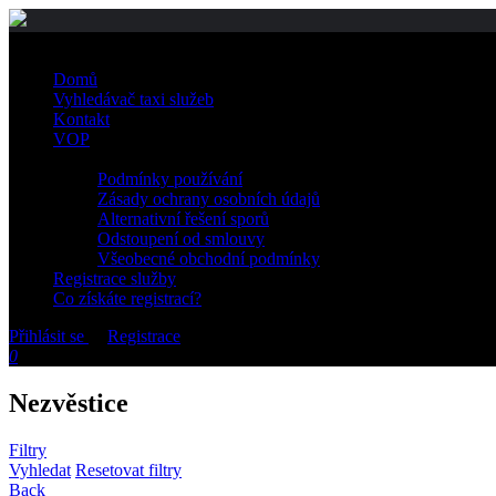
Domů
Vyhledávač taxi služeb
Kontakt
VOP
Podmínky používání
Zásady ochrany osobních údajů
Alternativní řešení sporů
Odstoupení od smlouvy
Všeobecné obchodní podmínky
Registrace služby
Co získáte registrací?
Přihlásit se
or
Registrace
0
Nezvěstice
Filtry
Vyhledat
Resetovat filtry
Back