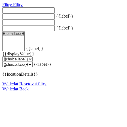
Filtry
Filtry
{{label}}
{{label}}
{{label}}
{{displayValue}}
{{label}}
{{locationDetails}}
Vyhledat
Resetovat filtry
Vyhledat
Back