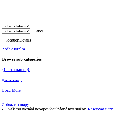
{{label}}
{{locationDetails}}
Zpět k filtrům
Browse sub-categories
{{ term.name }}
{{ term.count }}
Load More
Zobrazení mapy
Vašemu hledání neodpovídají žádné taxi služby.
Resetovat filtry