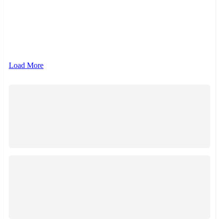
{{ term.name }}
{{ term.count }}
Load More