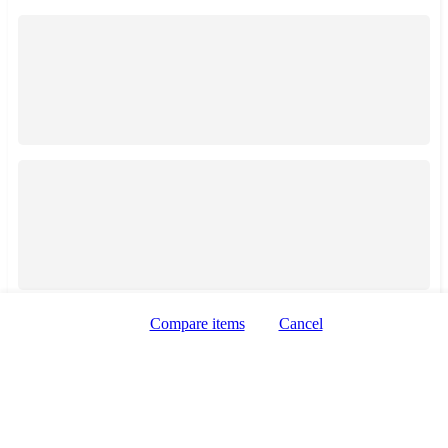
Zobrazení taxi služeb
Zobrazení mapy
Compare items
Cancel