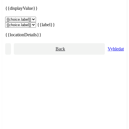
{{displayValue}}
{{label}}
{{locationDetails}}
Back
Vyhledat