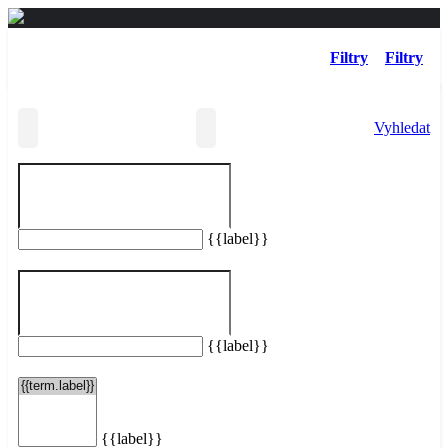
Filtry
Filtry
Vyhledat
{{label}}
Vašemu hledání neodpovídají žádné taxi služby.
Resetovat filtry
{{label}}
{{label}}