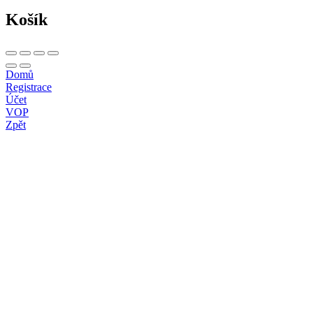
Košík
Domů
Registrace
Účet
VOP
Zpět