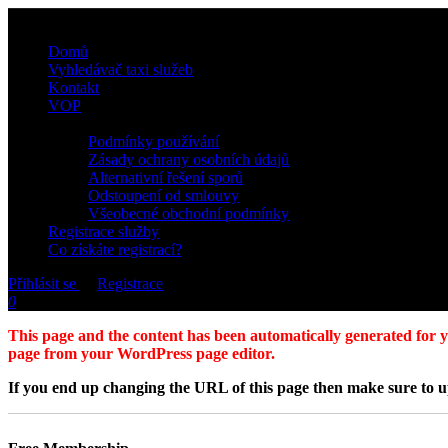
Domů
Vyhledávač taxi služeb
Kontakt
VOP
Podmínky používání
Zásady ochrany osobních údajů
Alternativní řešení sporů
Odstoupení od smlouvy
Všeobecné obchodní podmínky
Registrace služby
Co získáte registrací?
Přihlásit se
or
Registrace
0
This page and the content has been automatically generated for yo
page from your WordPress page editor.
If you end up changing the URL of this page then make sure to up