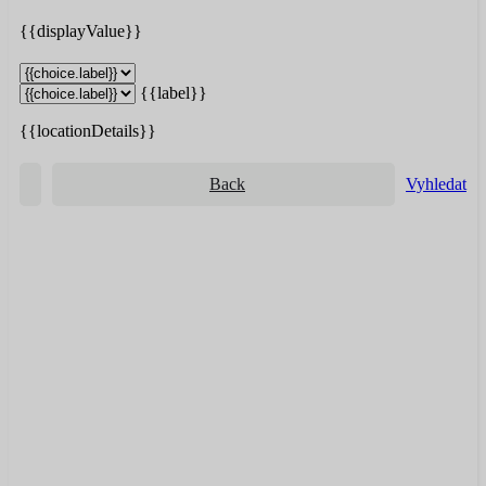
{{displayValue}}
{{label}}
{{locationDetails}}
Back
Vyhledat