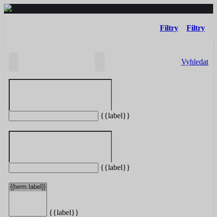
Filtry
Filtry
Vyhledat
{{label}}
Vašemu hledání neodpovídají žádné taxi služby.
Resetovat filtry
{{label}}
{{label}}