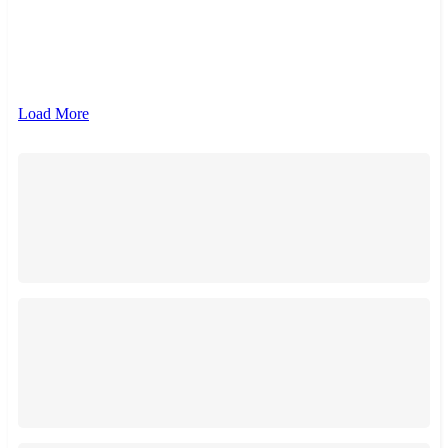
{{ term.name }}
{{ term.count }}
Load More