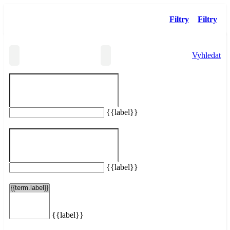
Filtry
Filtry
Vyhledat
{{label}}
Vašemu hledání neodpovídají žádné taxi služby.
Resetovat filtry
{{label}}
{{label}}