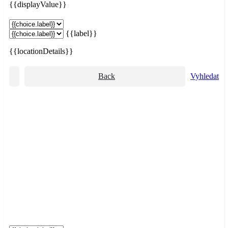
{{displayValue}}
{{label}}
{{locationDetails}}
Back
Vyhledat