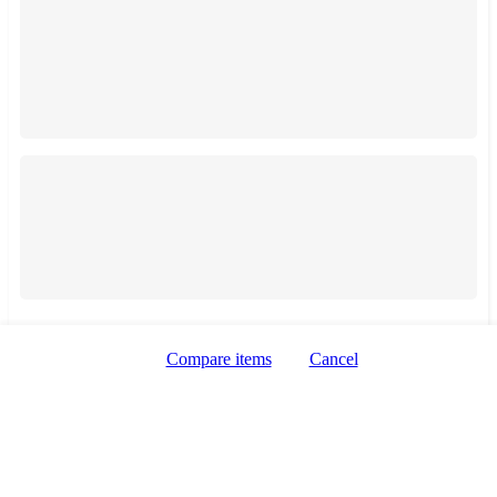
Zobrazení taxi služeb
Zobrazení mapy
Compare items
Cancel