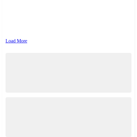
{{ term.name }}
{{ term.count }}
Load More