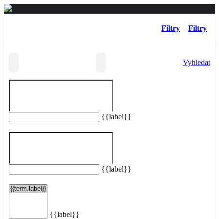
Filtry
Filtry
Vyhledat
{{label}}
Vašemu hledání neodpovídají žádné taxi služby.
Resetovat filtry
{{label}}
{{label}}