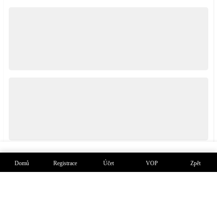
Zobrazení taxi služeb
Zobrazení mapy
Compare items
Cancel
Domů
Registrace
Účet
VOP
Zpět