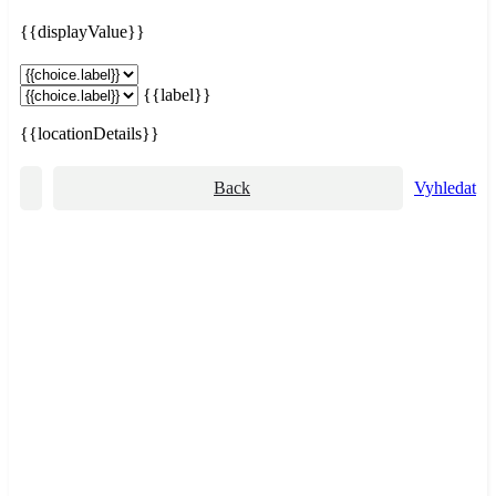
{{displayValue}}
{{label}}
{{locationDetails}}
Back
Vyhledat